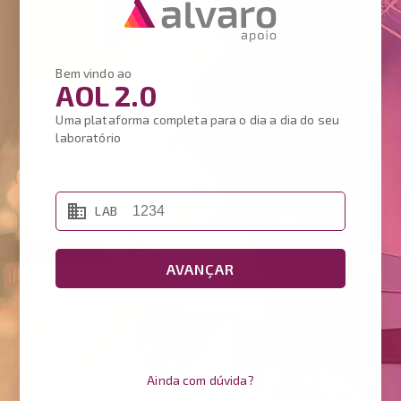
Login
Bem vindo ao
AOL 2.0
Para acessar o sistema efetue o login
Uma plataforma completa para o dia a dia do seu
arrow_back
Laboratório:
laboratório
person_outline
business
LAB
lock_outline
Esqueci minha senha
AVANÇAR
ENTRAR
Ainda com dúvida?
Ainda com dúvida?
Contate suporte por telefone